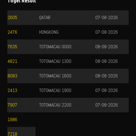
Togel Result
QATAR
07-08-2026
3158
HONGKONG
07-08-2026
9943
TOTOMACAU 0000
08-08-2026
4072
TOTOMACAU 1300
08-08-2026
0342
TOTOMACAU 1600
08-08-2026
2957
TOTOMACAU 1900
07-08-2026
6303
TOTOMACAU 2200
07-08-2026
9178