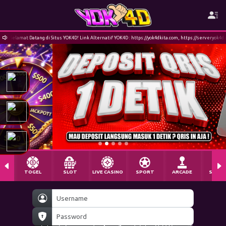
Selamat Datang di Situs YOK4D! Link Alternatif YOK4D : https://yok4dkita.com, https://serveryok4d
TOGEL
SLOT
LIVE CASINO
SPORT
ARCADE
SABU