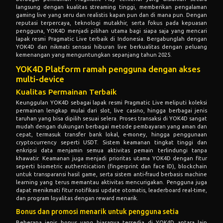
langsung dengan kualitas streaming tinggi, memberikan pengalaman
gaming live yang seru dan realistis kapan pun dan di mana pun. Dengan
reputasi terpercaya, teknologi mutakhir, serta fokus pada kepuasan
pengguna, YOK4D menjadi pilihan utama bagi siapa saja yang mencari
lapak resmi Pragmatic Live terbaik di Indonesia. Bergabunglah dengan
YOK4D dan nikmati sensasi hiburan live berkualitas dengan peluang
kemenangan yang menguntungkan sepanjang tahun 2025.
YOK4D Platform ramah pengguna dengan akses
multi-device
Kualitas Permainan Terbaik
Keunggulan YOK4D sebagai lapak resmi Pragmatic Live meliputi koleksi
permainan lengkap mulai dari slot, live casino, hingga berbagai jenis
taruhan yang bisa dipilih sesuai selera. Proses transaksi di YOK4D sangat
mudah dengan dukungan berbagai metode pembayaran yang aman dan
cepat, termasuk transfer bank lokal, e-money, hingga penggunaan
cryptocurrency seperti USDT. Sistem keamanan tingkat tinggi dan
enkripsi data menjamin semua aktivitas pemain terlindungi tanpa
khawatir. Keamanan juga menjadi prioritas utama YOK4D dengan fitur
seperti biometric authentication (fingerprint dan face ID), blockchain
untuk transparansi hasil game, serta sistem anti-fraud berbasis machine
learning yang terus memantau aktivitas mencurigakan. Pengguna juga
dapat menikmati fitur notifikasi update otomatis, leaderboard real-time,
dan program loyalitas dengan reward menarik.
Bonus dan promosi menarik untuk pengguna setia
Beberapa jenis bonus yang biasanya tersedia di YOK4D antara lain