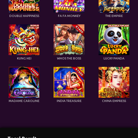
DOUBLE HAPPINESS
FA FA MONKEY
THE EMPIRE
KUNG HEI
WHOS THE BOSS
LUCKY PANDA
MADAME CAROLINE
INDIA TREASURE
CHINA EMPRESS