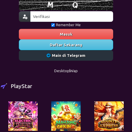
Remember Me
Masuk
Daftar Sekarang
Main di Telegram
Desktop
Wap
PlayStar