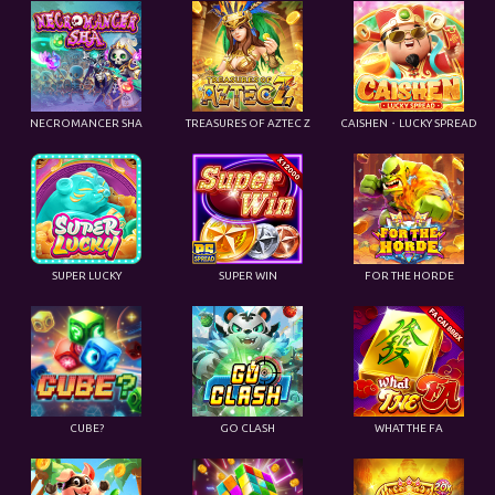
NECROMANCER SHA
TREASURES OF AZTEC Z
CAISHEN・LUCKY SPREAD
SUPER LUCKY
SUPER WIN
FOR THE HORDE
CUBE?
GO CLASH
WHAT THE FA