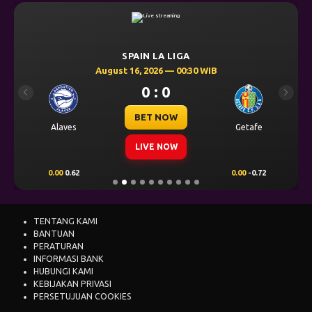
SPAIN LA LIGA
August 16, 2026 — 00:30 WIB
0 : 0
Previous
Next
BET NOW
Alaves
Getafe
LIVE NOW
0.00
0.62
0.00
-0.72
TENTANG KAMI
BANTUAN
PERATURAN
INFORMASI BANK
HUBUNGI KAMI
KEBIJAKAN PRIVASI
PERSETUJUAN COOKIES