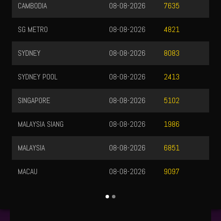
TOTOMACAU 0000
08-08-2026
7635
4072
TOTOMACAU 1300
08-08-2026
4821
0342
TOTOMACAU 1600
08-08-2026
8083
2957
TOTOMACAU 1900
08-08-2026
2413
9031
TOTOMACAU 2200
08-08-2026
5102
6525
1986
6851
9097