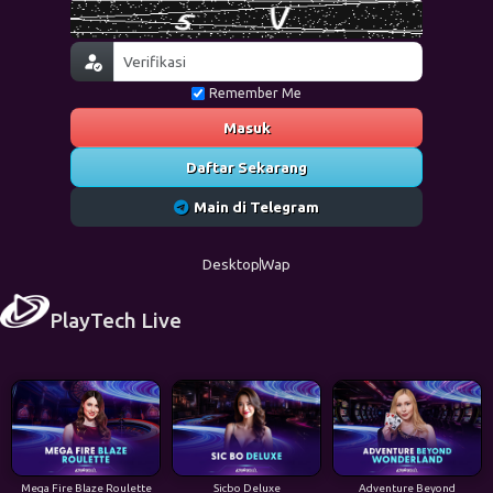
Remember Me
Masuk
Daftar Sekarang
Main di Telegram
Desktop
Wap
PlayTech Live
Mega Fire Blaze Roulette
Sicbo Deluxe
Adventure Beyond