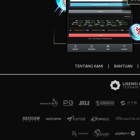
TENTANG KAMI
|
BANTUAN
|