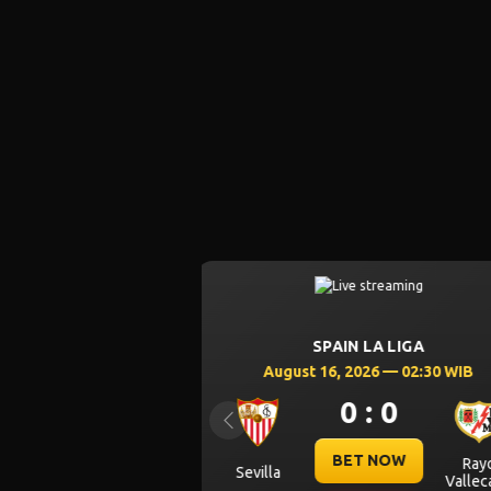
8/8/2026
UEFA CHAMPIONS LEAGUE QUALIF
August 12, 2026 — 01:30 WIB
0 : 0
Previous
BET NOW
SK Sturm
Fener
Graz