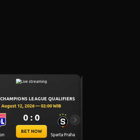
8/8/2026
A CHAMPIONS LEAGUE QUALIFIERS
August 11, 2026 — 22:59 WIB
0 : 0
Next
BET NOW
Union Saint-
 Glimt
Gilloise