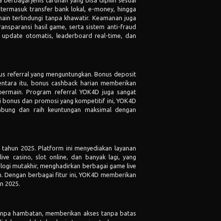
 berbagai jenis taruhan yang bisa dipilih sesuai
ermasuk transfer bank lokal, e-money, hingga
ain terlindungi tanpa khawatir. Keamanan juga
ransparansi hasil game, serta sistem anti-fraud
i update otomatis, leaderboard real-time, dan
us referral yang menguntungkan. Bonus deposit
tara itu, bonus cashback harian memberikan
 bermain. Program referral YOK4D juga sangat
 bonus dan promosi yang kompetitif ini, YOK4D
abung dan raih keuntungan maksimal dengan
i tahun 2025. Platform ini menyediakan layanan
ve casino, slot online, dan banyak lagi, yang
ogi mutakhir, menghadirkan berbagai game live
. Dengan berbagai fitur ini, YOK4D memberikan
n 2025.
anpa hambatan, memberikan akses tanpa batas