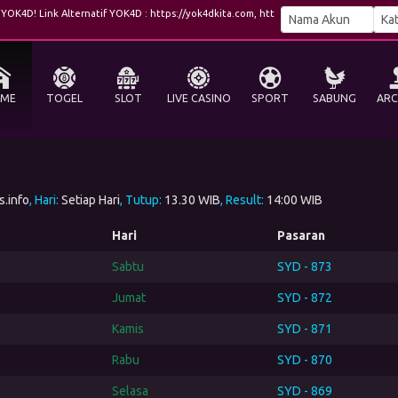
 YOK4D! Link Alternatif YOK4D : https://yok4dkita.com, https://serveryok4d.com, ht
ME
TOGEL
SLOT
LIVE CASINO
SPORT
SABUNG
ARC
.info
, Hari:
Setiap Hari
, Tutup:
13.30 WIB
, Result:
14:00 WIB
Hari
Pasaran
Sabtu
SYD - 873
Jumat
SYD - 872
Kamis
SYD - 871
Rabu
SYD - 870
Selasa
SYD - 869