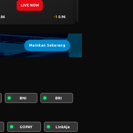
LIVE NOW
5
0.81
-0.75
-0.99
Mainkan Sekarang
BNI
BRI
GOPAY
LinkAja