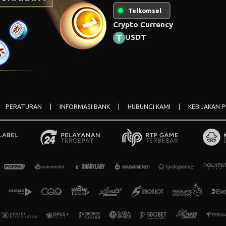
Telkomsel
Crypto Currency
USDT
PERATURAN
|
INFORMASI BANK
|
HUBUNGI KAMI
|
KEBIJAKAN P