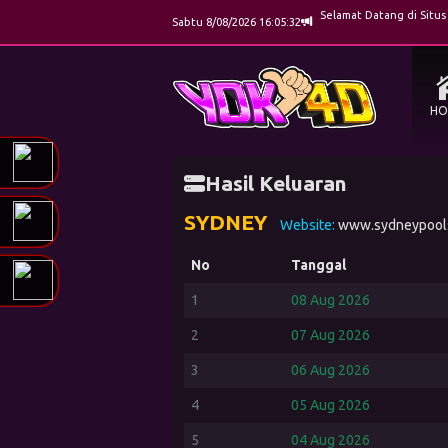
Selamat Datang di Situs
Sabtu 8/08/2026 16:05:33
HO
Hasil Keluaran
SYDNEY
Website:
www.sydneypools
No
Tanggal
1
08 Aug 2026
2
07 Aug 2026
3
06 Aug 2026
4
05 Aug 2026
5
04 Aug 2026